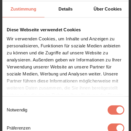
Zustimmung
Details
Über Cookies
-1-
Diese Webseite verwendet Cookies
Wir verwenden Cookies, um Inhalte und Anzeigen zu
personalisieren, Funktionen für soziale Medien anbieten
zu können und die Zugriffe auf unsere Website zu
analysieren. Außerdem geben wir Informationen zu Ihrer
Verwendung unserer Website an unsere Partner für
soziale Medien, Werbung und Analysen weiter. Unsere
Partner führen diese Informationen möglicherweise mit
weiteren Daten zusammen, die Sie ihnen bereitgestellt
haben oder die sie im Rahmen Ihrer Nutzung der Dienste
-2-
gesammelt haben. Sie geben Einwilligung zu unseren
Einwilligungsauswahl
Cookies, wenn Sie unsere Webseite weiterhin nutzen.
Notwendig
Präferenzen