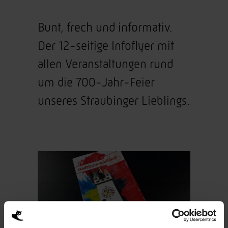
Bunt, frech und informativ.
Der 12-seitige Infoflyer mit
allen Veranstaltungen rund
um die 700-Jahr-Feier
unseres Straubinger Lieblings.