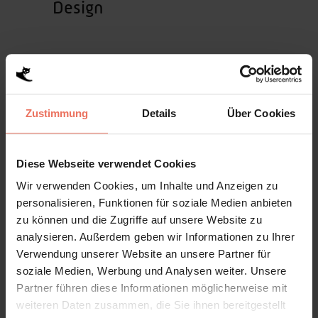
Design
02 November, 2021
Agenturleben
Erneutes Katzen-Upgrade
Zustimmung
Details
Über Cookies
Diese Webseite verwendet Cookies
19 September, 2021
Projekte
Wir verwenden Cookies, um Inhalte und Anzeigen zu
Taste it easy, Baby
personalisieren, Funktionen für soziale Medien anbieten
zu können und die Zugriffe auf unsere Website zu
analysieren. Außerdem geben wir Informationen zu Ihrer
Verwendung unserer Website an unsere Partner für
soziale Medien, Werbung und Analysen weiter. Unsere
12 August, 2021
Projekte
Partner führen diese Informationen möglicherweise mit
Na, wer bringt’s?
weiteren Daten zusammen, die Sie ihnen bereitgestellt