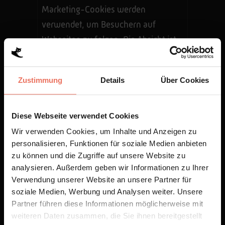
Marketing-Cookies werden
verwendet, um Besuchern auf
Webseiten zu folgen. Die Absicht ist,
Anzeigen zu zeigen, die relevant und
ansprechend für den einzelnen
Zustimmung
Details
Über Cookies
Benutzer sind und daher wertvoller
für Publisher und werbetreibende
Drittparteien sind.
Diese Webseite verwendet Cookies
Wir verwenden Cookies, um Inhalte und Anzeigen zu
Name
Anbieter
Zweck
Maximale
personalisieren, Funktionen für soziale Medien anbieten
Speicherdauer
zu können und die Zugriffe auf unsere Website zu
analysieren. Außerdem geben wir Informationen zu Ihrer
__Secu
YouTub
Wird
180
Verwendung unserer Website an unsere Partner für
re-
e
verwendet,
Tage
soziale Medien, Werbung und Analysen weiter. Unsere
ROLLO
um die
Partner führen diese Informationen möglicherweise mit
UT_TO
Interaktion
weiteren Daten zusammen, die Sie ihnen bereitgestellt
KEN
der Nutzer