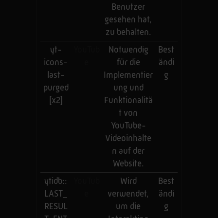
Benutzer
gesehen hat,
zu behalten.
yt-
YouTub
Notwendig
Best
icons-
e
für die
ändi
last-
Implementier
g
purged
ung und
[x2]
Funktionalitä
t von
YouTube-
Videoinhalte
n auf der
Website.
ytidb::
YouTub
Wird
Best
LAST_
e
verwendet,
ändi
RESUL
um die
g