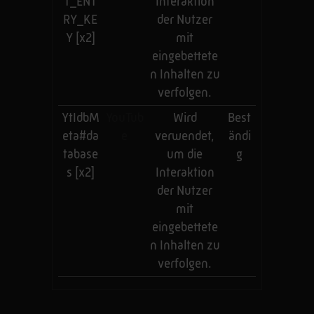
T_ENT
Interaktion
RY_KE
der Nutzer
Y [x2]
mit
eingebettete
n Inhalten zu
verfolgen.
YtIdbM
YouTub
Wird
Best
eta#da
e
verwendet,
ändi
tabase
um die
g
s [x2]
Interaktion
der Nutzer
mit
eingebettete
n Inhalten zu
verfolgen.