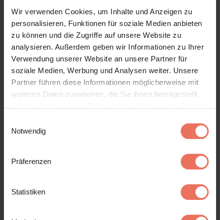
Wir verwenden Cookies, um Inhalte und Anzeigen zu
personalisieren, Funktionen für soziale Medien anbieten
zu können und die Zugriffe auf unsere Website zu
analysieren. Außerdem geben wir Informationen zu Ihrer
Logo Salmon
Verwendung unserer Website an unsere Partner für
soziale Medien, Werbung und Analysen weiter. Unsere
Partner führen diese Informationen möglicherweise mit
weiteren Daten zusammen, die Sie ihnen bereitgestellt
haben oder die sie im Rahmen Ihrer Nutzung der Dienste
gesammelt haben. Sie geben Einwilligung zu unseren
Einwilligungsauswahl
Cookies, wenn Sie unsere Webseite weiterhin nutzen.
Notwendig
Präferenzen
Logo Schwarz
Statistiken