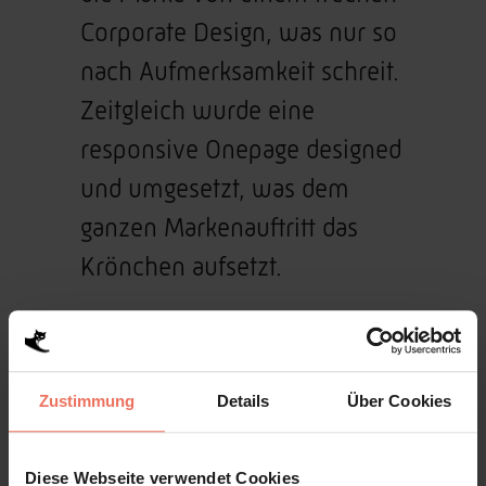
Corporate Design, was nur so
nach Aufmerksamkeit schreit.
Zeitgleich wurde eine
responsive Onepage designed
und umgesetzt, was dem
ganzen Markenauftritt das
Krönchen aufsetzt.
Zustimmung
Details
Über Cookies
Diese Webseite verwendet Cookies