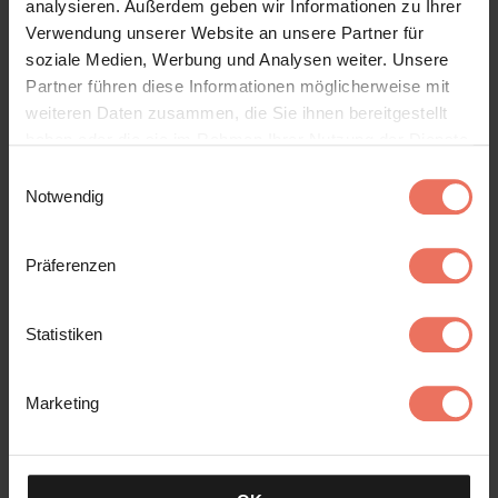
analysieren. Außerdem geben wir Informationen zu Ihrer
Verwendung unserer Website an unsere Partner für
soziale Medien, Werbung und Analysen weiter. Unsere
Partner führen diese Informationen möglicherweise mit
weiteren Daten zusammen, die Sie ihnen bereitgestellt
haben oder die sie im Rahmen Ihrer Nutzung der Dienste
gesammelt haben. Sie geben Einwilligung zu unseren
Einwilligungsauswahl
Cookies, wenn Sie unsere Webseite weiterhin nutzen.
Notwendig
Logo Petrol
Präferenzen
Statistiken
Marketing