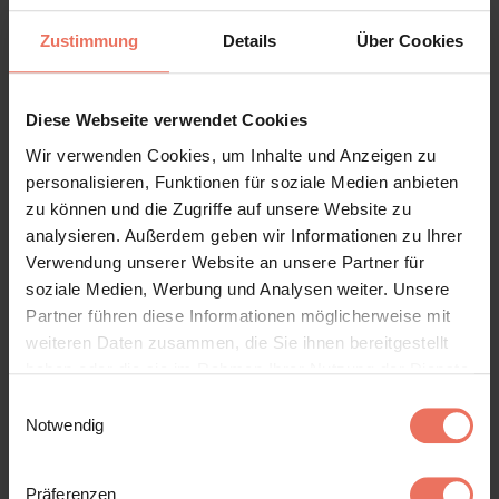
die Ochsenbraterei am
Zustimmung
Details
Über Cookies
Straubinger
Gäubodenvolksfest – alles
Diese Webseite verwendet Cookies
von Familie Wenisch geführt,
Wir verwenden Cookies, um Inhalte und Anzeigen zu
eröffnen ein vielfältiges
personalisieren, Funktionen für soziale Medien anbieten
Angebot.
zu können und die Zugriffe auf unsere Website zu
analysieren. Außerdem geben wir Informationen zu Ihrer
Verwendung unserer Website an unsere Partner für
Als ein echter
soziale Medien, Werbung und Analysen weiter. Unsere
Familienbetrieb, der über die
Partner führen diese Informationen möglicherweise mit
weiteren Daten zusammen, die Sie ihnen bereitgestellt
Jahrzehnte gewachsen ist
haben oder die sie im Rahmen Ihrer Nutzung der Dienste
und gerade deshalb ganz
gesammelt haben. Sie geben Einwilligung zu unseren
Einwilligungsauswahl
Cookies, wenn Sie unsere Webseite weiterhin nutzen.
Notwendig
genau weiß, was sich die
Gäste, Besucher und Kunden
Präferenzen