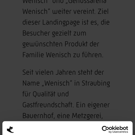
Wenisch“ und „Genussarena
Wenisch“ weiter vereint. Ziel
dieser Landingpage ist es, die
Besucher gezielt zum
gewünschten Produkt der
Familie Wenisch zu führen.
Seit vielen Jahren steht der
Name „Wenisch“ in Straubing
für Qualität und
Gastfreundschaft. Ein eigener
Bauernhof, eine Metzgerei,
ein Gasthaus, ein Hotel und