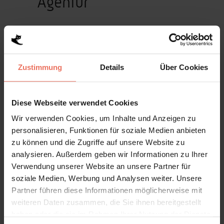
Agentur
Startschuss für das
NEUE team
Elgato
inklusive
Zustimmung
Details
Über Cookies
Umzug innerhalb des
Gründerzentrums Straubing-
Diese Webseite verwendet Cookies
Sand von Büro zu
Wir verwenden Cookies, um Inhalte und Anzeigen zu
personalisieren, Funktionen für soziale Medien anbieten
Werkstatt/Garage. Eine Oase
zu können und die Zugriffe auf unsere Website zu
der Kreativität. Let’s go!
analysieren. Außerdem geben wir Informationen zu Ihrer
Verwendung unserer Website an unsere Partner für
soziale Medien, Werbung und Analysen weiter. Unsere
Partner führen diese Informationen möglicherweise mit
weiteren Daten zusammen, die Sie ihnen bereitgestellt
haben oder die sie im Rahmen Ihrer Nutzung der Dienste