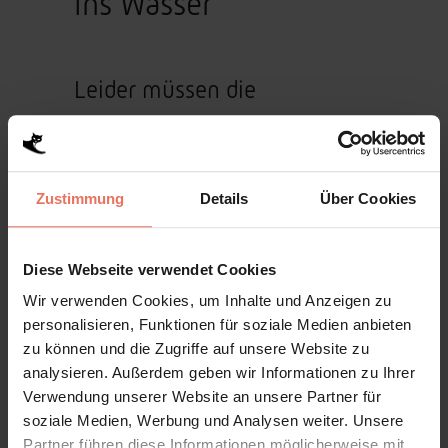
ins Wasser
Leider müssen die
Straubinger dieses Jahr nach
Absage des wohl wichtigsten
Events, dem
Zustimmung
Details
Über Cookies
Gäubodenvolksfest, auch auf
die zweitwichtigste
Diese Webseite verwendet Cookies
Veranstaltung, den HafenCup,
Wir verwenden Cookies, um Inhalte und Anzeigen zu
personalisieren, Funktionen für soziale Medien anbieten
verzichten.
zu können und die Zugriffe auf unsere Website zu
analysieren. Außerdem geben wir Informationen zu Ihrer
Auf Grund der aktuellen Lage
Verwendung unserer Website an unsere Partner für
soziale Medien, Werbung und Analysen weiter. Unsere
hat sich das HafenLiga-
Partner führen diese Informationen möglicherweise mit