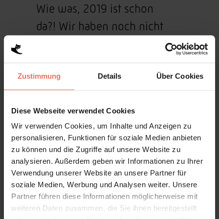
Wie was, 2019 ist schon
da?! Wir haben noch nicht
mal das 18er verdaut.
So vieles ist passiert, was sich
Zustimmung
Details
Über Cookies
hier gar nicht alles aufzählen
lässt, weil man eh wieder die
Diese Webseite verwendet Cookies
Hälfte vergisst.
Wir verwenden Cookies, um Inhalte und Anzeigen zu
personalisieren, Funktionen für soziale Medien anbieten
Zweitausendachtzehnmal
zu können und die Zugriffe auf unsere Website zu
Danke an alle, die ihren Teil
analysieren. Außerdem geben wir Informationen zu Ihrer
Verwendung unserer Website an unsere Partner für
dazu beigetragen haben!
soziale Medien, Werbung und Analysen weiter. Unsere
In diesem Sinne euch allen
Partner führen diese Informationen möglicherweise mit
weiteren Daten zusammen, die Sie ihnen bereitgestellt
ein verspätetes neues