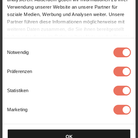
Verwendung unserer Website an unsere Partner für
soziale Medien, Werbung und Analysen weiter. Unsere
Partner führen diese Informationen möglicherweise mit
weiteren Daten zusammen, die Sie ihnen bereitgestellt
haben oder die sie im Rahmen Ihrer Nutzung der Dienste
gesammelt haben. Sie geben Einwilligung zu unseren
Einwilligungsauswahl
Cookies, wenn Sie unsere Webseite weiterhin nutzen.
Notwendig
Visitenkarten
Präferenzen
Statistiken
Marketing
OK