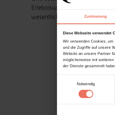
Erlebniswert gelegt, die für die
wesentlicher Bedeutung sind.
Zustimmung
Diese Webseite verwendet 
Wir verwenden Cookies, um I
und die Zugriffe auf unsere 
Website an unsere Partner fü
möglicherweise mit weiteren
der Dienste gesammelt haben
Einwilligungsauswahl
Notwendig