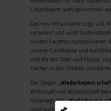
Niederbayern ist stark, dynamisc
Lebensraum wahrgenommen werde
Das neu entwickelte Logo will di
verankert und wirkt bodenständig
bunten Facetten symbolisieren die
unserer Landkreise und kreisfre
und die der Täler und Flüsse, H
Dächer in den Städten und Dörfe
Der Slogan
„Niederbayern schaf
Wirtschaft und Wissenschaft ber
hinterlegt. Mit
„Niederbayern sc
wird auch ein neuer und starker 