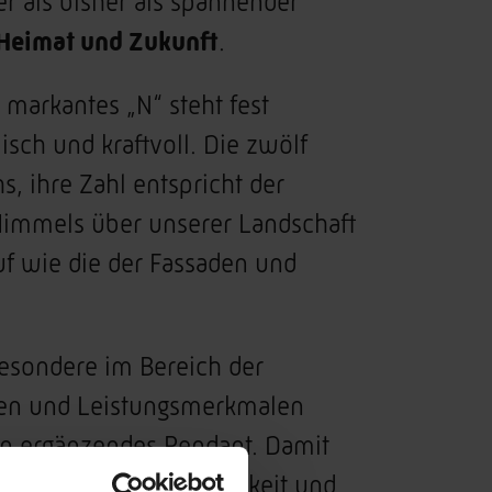
er als bisher als spannender
Heimat und Zukunft
.
 markantes „N“ steht fest
sch und kraftvoll. Die zwölf
s, ihre Zahl entspricht der
Himmels über unserer Landschaft
uf wie die der Fassaden und
esondere im Bereich der
lten und Leistungsmerkmalen
in ergänzendes Pendant. Damit
tät, Familienfreundlichkeit und