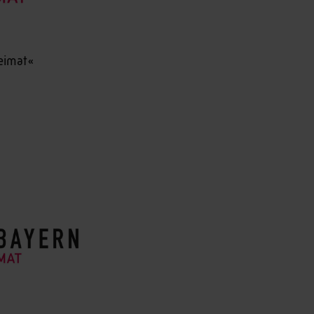
eimat«