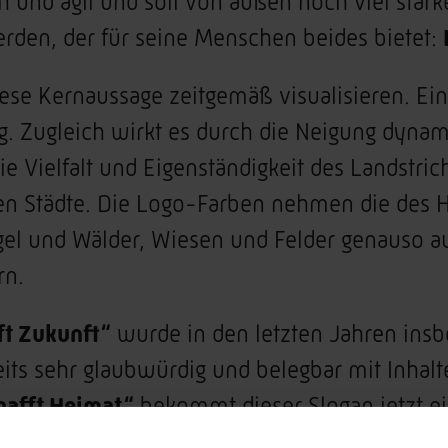
h und agil und soll von außen noch viel stärk
n, der für seine Menschen beides bietet:
ese Kernaussage zeitgemäß visualisieren. Ein
. Zugleich wirkt es durch die Neigung dynami
 Vielfalt und Eigenständigkeit des Landstrich
ien Städte. Die Logo-Farben nehmen die des 
ügel und Wälder, Wiesen und Felder genauso a
rn.
ft Zukunft“
wurde in den letzten Jahren insb
eits sehr glaubwürdig und belegbar mit Inha
hafft Heimat“
bekommt dieser Slogan jetzt e
Fokus auf die wichtigen Bereiche Lebensquali