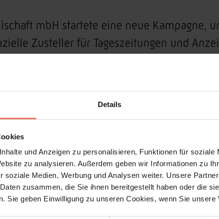
llschaft mbH startete eine neue Kampagne, um 
enzielle Zusteller für Tageszeitungen und Anze
enten, Auszubildende, Hausfrauen, Arbeiter u
sprechen. Die M-Zusteller offerieren gut b
fach nur die Geldbörse aufzubessern?
Details
afenes und pfiffiges Konzept entwickelt. Wec
Cookies
ypen sprechen die Zielgruppen an und wecken 
nhalte und Anzeigen zu personalisieren, Funktionen für soziale
Website zu analysieren. Außerdem geben wir Informationen zu I
r soziale Medien, Werbung und Analysen weiter. Unsere Partner
 Daten zusammen, die Sie ihnen bereitgestellt haben oder die s
. Sie geben Einwilligung zu unseren Cookies, wenn Sie unsere 