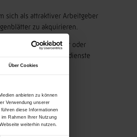
sich als attraktiver Arbeitgeber
igenblätter zu akquirieren.
nd Angestellte, Rentner oder
ezahlte Jobs, Nebenverdienste
Über Cookies
hselnde Motive mit
Interesse für die Jobs.
 Medien anbieten zu können
hrer Verwendung unserer
 führen diese Informationen
ie im Rahmen Ihrer Nutzung
Webseite weiterhin nutzen.