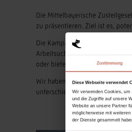
Die Mittelbayerische Zustellgese
zu präsentieren. Ziel ist es, pot
Die Kampagne soll Schüler, Stud
Arbeitsuchende gleichermaßen an
oder bieten die Möglichkeit, ein
Zustimmung
Wir haben hierfür ein ausgeschl
Diese Webseite verwendet 
unterschiedlichen stilisierten T
Wir verwenden Cookies, um I
und die Zugriffe auf unsere 
Website an unsere Partner fü
möglicherweise mit weiteren
der Dienste gesammelt haben