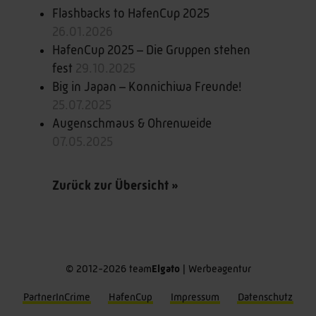
Flashbacks to HafenCup 2025
26.01.2026
HafenCup 2025 – Die Gruppen stehen
fest
29.10.2025
Big in Japan – Konnichiwa Freunde!
25.07.2025
Augenschmaus & Ohrenweide
07.05.2025
Zurück zur Übersicht »
© 2012-2026 team
Elgato
| Werbeagentur
PartnerInCrime
HafenCup
Impressum
Datenschutz