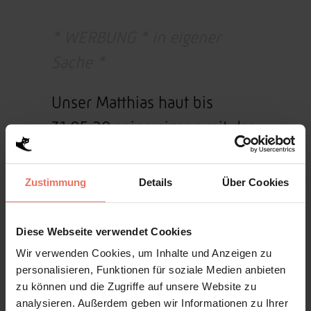
* WERBUNG * in eigener
Sache *
Unser Matthias haut bis
31.05.20 seine eigens mit der
Siebdruckmaschine
bedruckten WOIDLIEBE-Shirts
Zustimmung
Details
Über Cookies
zum Aktionspreis raus!
Diese Webseite verwendet Cookies
Für alle Straubinger sogar
Wir verwenden Cookies, um Inhalte und Anzeigen zu
ohne Versand. Denn bei uns
personalisieren, Funktionen für soziale Medien anbieten
zu können und die Zugriffe auf unsere Website zu
am TP33 kann man die
analysieren. Außerdem geben wir Informationen zu Ihrer