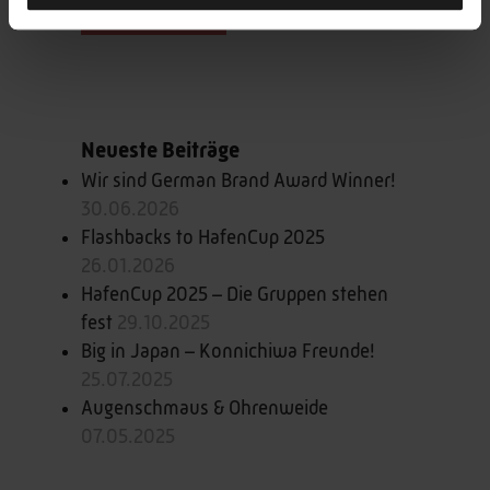
Hier kaufen
Neueste Beiträge
Wir sind German Brand Award Winner!
30.06.2026
Flashbacks to HafenCup 2025
26.01.2026
HafenCup 2025 – Die Gruppen stehen
fest
29.10.2025
Big in Japan – Konnichiwa Freunde!
25.07.2025
Augenschmaus & Ohrenweide
07.05.2025