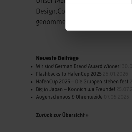
Unser Markenauftritt für die Met
Design.Code.Business, im Zuge d
genommen. Saftiger Artikel!
Neueste Beiträge
Wir sind German Brand Award Winner!
30.
Flashbacks to HafenCup 2025
26.01.2026
HafenCup 2025 – Die Gruppen stehen fest
Big in Japan – Konnichiwa Freunde!
25.07.
Augenschmaus & Ohrenweide
07.05.2025
Zurück zur Übersicht »