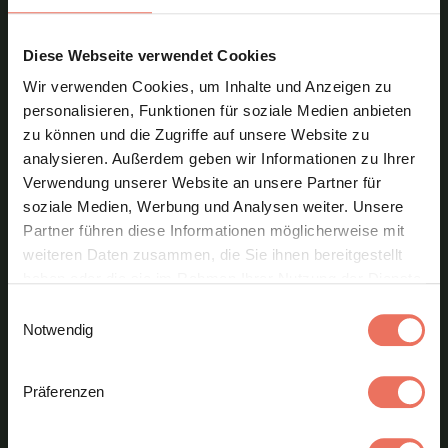
Großraum Straubing ist – das
sah man dem Unternehmen
Diese Webseite verwendet Cookies
optisch nicht an. Weder analog
Wir verwenden Cookies, um Inhalte und Anzeigen zu
personalisieren, Funktionen für soziale Medien anbieten
noch digital. Nach mehr als drei
zu können und die Zugriffe auf unsere Website zu
Jahrzehnten war alles doch ein
analysieren. Außerdem geben wir Informationen zu Ihrer
Verwendung unserer Website an unsere Partner für
bisschen angestaubt und
soziale Medien, Werbung und Analysen weiter. Unsere
ziemlich weit weg von der
Partner führen diese Informationen möglicherweise mit
weiteren Daten zusammen, die Sie ihnen bereitgestellt
Kompetenz & Professionalität,
haben oder die sie im Rahmen Ihrer Nutzung der Dienste
die das Unternehmen in seiner
gesammelt haben. Sie geben Einwilligung zu unseren
Einwilligungsauswahl
Cookies, wenn Sie unsere Webseite weiterhin nutzen.
Notwendig
täglichen Arbeit an den Tag legt.
Präferenzen
Ein komplettes Redesign musste
also her. Eines, das für