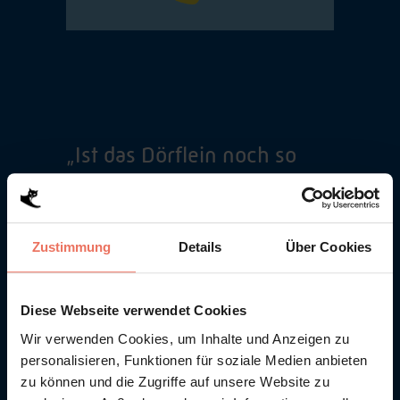
„Ist das Dörflein noch so
klein,…
…ein Schmied wird stets
Zustimmung
Details
Über Cookies
darinnen sein“: Die alte
Handwerkskunst des Schmieds
Diese Webseite verwendet Cookies
fand sich früher in jedem Dorf –
Wir verwenden Cookies, um Inhalte und Anzeigen zu
personalisieren, Funktionen für soziale Medien anbieten
das Klingen des
zu können und die Zugriffe auf unsere Website zu