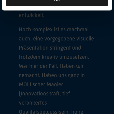
und Automatisierungslösungen
entwickelt.
Hoch komplex ist es machmal
auch, eine vorgegebene visuelle
Präsentation stringent und
trotzdem kreativ umzusetzen.
War hier der Fall. Haben wir
gemacht. Haben uns ganz in
MOLLscher Manier
(Innovationskraft, tief
verankertes
Qualitätsbewusstsein, hohe