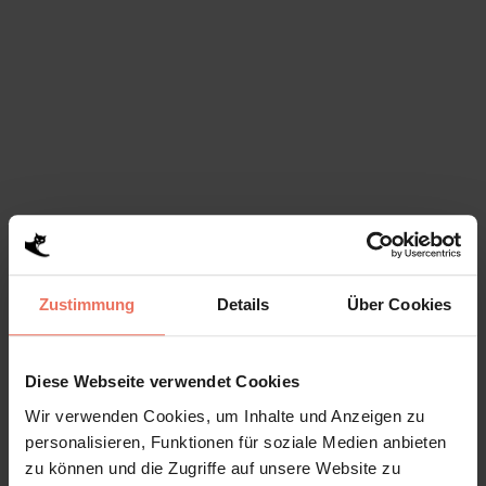
Wir bedanken uns bei all den
schönen Menschen, die uns bei
unserer verspäteten
Eröffnungsfeier am 03.06.2016
besucht haben! Ohne Worte –
einfach geil! [vc_video
link='https://www.youtube.com/watch?
v=sA7IVJhso9w']...
06 Juni, 2016
Zustimmung
Details
Über Cookies
Diese Webseite verwendet Cookies
Wir verwenden Cookies, um Inhalte und Anzeigen zu
personalisieren, Funktionen für soziale Medien anbieten
zu können und die Zugriffe auf unsere Website zu