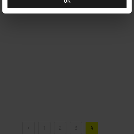
OK
(Neu)Gründung der Agentur
Startschuss für das
NEUE teamElgato inklusive Umzug
innerhalb des Gründerzentrums
Straubing-Sand von Büro zu
Werkstatt/Garage. Eine Oase der
Kreativität. Let’s go! Matthias
Lehner und Dieter Zollner...
01 Februar, 2016
1
2
3
4