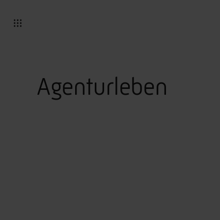
Agenturleben
Tipp den Europameister!
Der teamElgato TippSpielplan für die