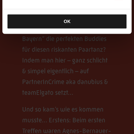
angezogener Handbremse. Wie
findet nun aber ein Teil des
OK
„Immateriellen Kulturerbes in
Bayern“ die perfekten Buddies
für diesen riskanten Paartanz?
Indem man hier – ganz schlicht
& simpel eigentlich – auf
PartnerInCrime aka danubius &
teamElgato setzt…
Und so kam’s wie es kommen
musste… Erstens: Beim ersten
Treffen waren Agnes-Bernauer-