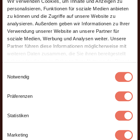
Wir verwenden Cookies, um Inhalte und Anzeigen zu
Neues Herzogpaar. Neuer
personalisieren, Funktionen für soziale Medien anbieten
Regisseur. Neues Stück. Neuer
zu können und die Zugriffe auf unsere Website zu
analysieren. Außerdem geben wir Informationen zu Ihrer
Teamspirit. Alte Faszination: Im
Verwendung unserer Website an unsere Partner für
Sommer 2024 können die
soziale Medien, Werbung und Analysen weiter. Unsere
Partner führen diese Informationen möglicherweise mit
Straubinger nach fünfjähriger
weiteren Daten zusammen, die Sie ihnen bereitgestellt
Pause im Innenhof des
haben oder die sie im Rahmen Ihrer Nutzung der Dienste
gesammelt haben. Sie geben Einwilligung zu unseren
Einwilligungsauswahl
Herzogsschlosses endlich
Cookies, wenn Sie unsere Webseite weiterhin nutzen.
Notwendig
wieder mit der Agnes und ihrem
Herzog Albrecht III. mitfiebern.
Präferenzen
Bei soviel neu tut’s dann aber
Statistiken
auch nicht die alte Optik. Und
auch nicht eine neue mit
Marketing